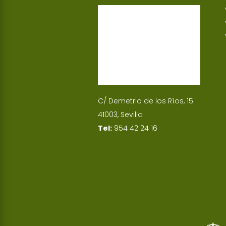
p
I
n
C/ Demetrio de los Ríos, 15.
41003, Sevilla
Tel:
954 42 24 16