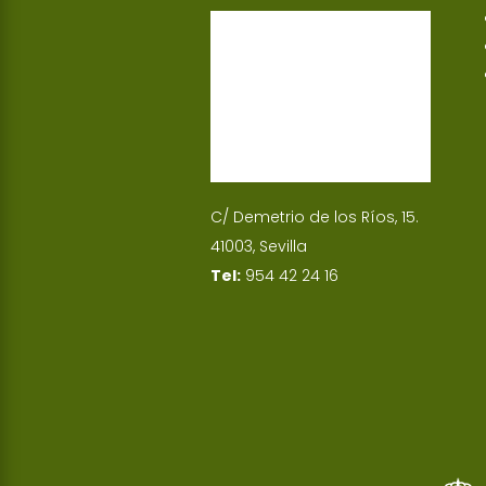
p
I
n
C/ Demetrio de los Ríos, 15.
41003, Sevilla
Tel:
954 42 24 16