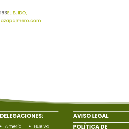
 163
EL EJIDO,
dazapalmero.com
DELEGACIONES:
AVISO LEGAL
Almería
Huelva
POLÍTICA DE