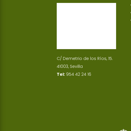
p
I
n
C/ Demetrio de los Ríos, 15.
41003, Sevilla
Tel:
954 42 24 16