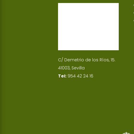
p
I
n
C/ Demetrio de los Ríos, 15.
41003, Sevilla
Tel:
954 42 24 16