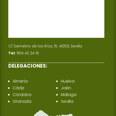
n
C/ Demetrio de los Ríos, 15. 41003, Sevilla
Tel:
954 42 24 16
DELEGACIONES:
Almería
Huelva
Cádiz
Jaén
Córdoba
Málaga
Granada
Sevilla