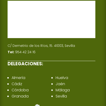
p
I
n
C/ Demetrio de los Ríos, 15. 41003, Sevilla
Tel:
954 42 24 16
DELEGACIONES:
Almería
Huelva
Cádiz
Jaén
Córdoba
Málaga
Granada
Sevilla