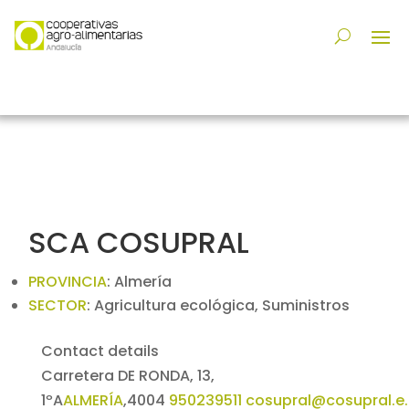
SCA COSUPRAL
PROVINCIA
:
Almería
SECTOR
:
Agricultura ecológica, Suministros
Contact details
Carretera DE RONDA, 13,
1ºA
ALMERÍA
,
4004
950239511
cosupral@cosupral.e.