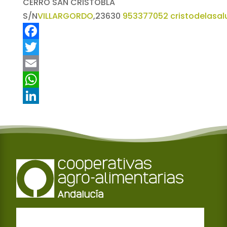
CERRO SAN CRISTOBLA
S/N
VILLARGORDO
,
23630
953377052
cristodelasa
F
a
T
c
w
E
e
i
m
W
b
t
a
h
L
o
t
i
a
i
o
e
l
t
n
k
r
s
k
A
e
p
d
p
I
n