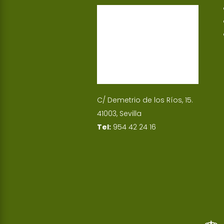
p
I
n
C/ Demetrio de los Ríos, 15.
41003, Sevilla
Tel:
954 42 24 16