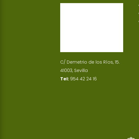
p
I
n
C/ Demetrio de los Ríos, 15.
41003, Sevilla
Tel:
954 42 24 16