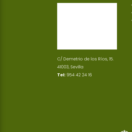
p
I
n
C/ Demetrio de los Ríos, 15.
41003, Sevilla
Tel:
954 42 24 16