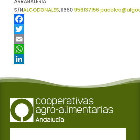
ARRABALERIA
S/N
ALGODONALES
,
11680
956137156
pacoleo@algod
F
a
T
c
w
E
e
i
m
W
b
t
a
h
L
o
t
i
a
i
o
e
l
t
n
k
r
s
k
A
e
p
d
p
I
n