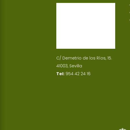
p
I
n
C/ Demetrio de los Ríos, 15.
41003, Sevilla
Tel:
954 42 24 16