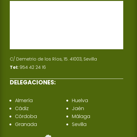
p
I
n
C/ Demetrio de los Ríos, 15. 41003, Sevilla
Tel:
954 42 24 16
DELEGACIONES:
Almería
Huelva
Cádiz
Jaén
Córdoba
Málaga
Granada
Sevilla