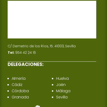
p
I
n
C/ Demetrio de los Ríos, 15. 41003, Sevilla
Tel:
954 42 24 16
DELEGACIONES:
Almería
Huelva
Cádiz
Jaén
Córdoba
Málaga
Granada
Sevilla