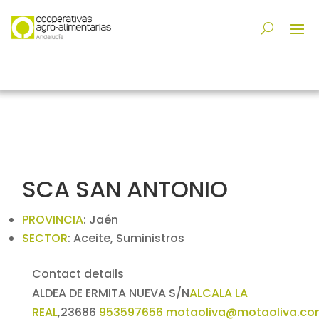
SCA SAN ANTONIO
PROVINCIA
:
Jaén
SECTOR
:
Aceite, Suministros
Contact details
ALDEA DE ERMITA NUEVA S/N
ALCALA LA
REAL
,
23686
953597656
motaoliva@motaoliva.c