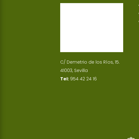
p
I
n
C/ Demetrio de los Ríos, 15.
41003, Sevilla
Tel:
954 42 24 16