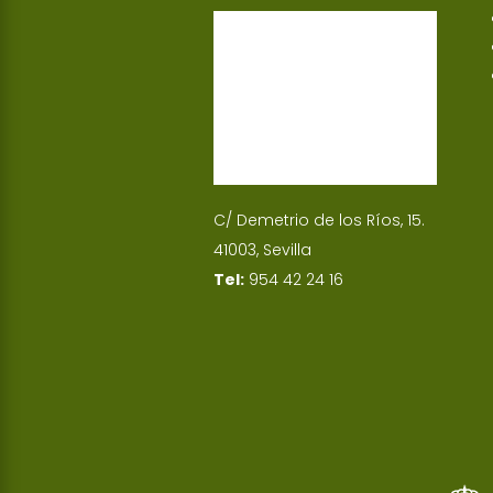
p
I
n
C/ Demetrio de los Ríos, 15.
41003, Sevilla
Tel:
954 42 24 16