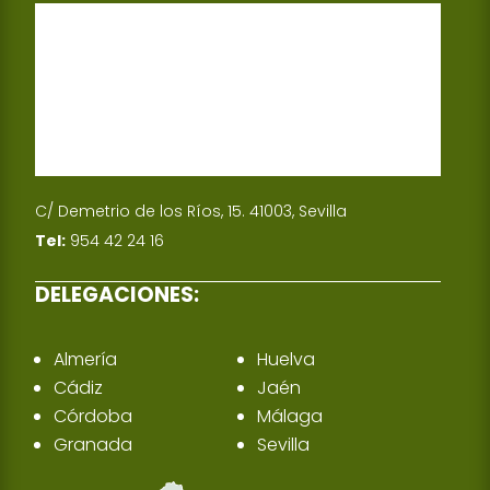
p
I
n
C/ Demetrio de los Ríos, 15. 41003, Sevilla
Tel:
954 42 24 16
DELEGACIONES:
Almería
Huelva
Cádiz
Jaén
Córdoba
Málaga
Granada
Sevilla