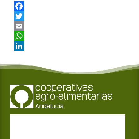
F
a
T
c
w
E
e
i
m
W
b
t
a
h
L
o
t
i
a
i
o
e
l
t
n
k
r
s
k
A
e
p
d
p
I
n