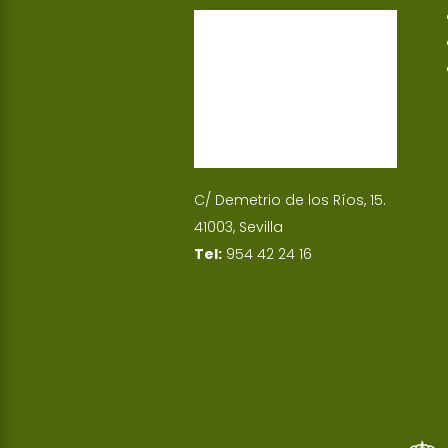
p
I
n
C/ Demetrio de los Ríos, 15.
41003, Sevilla
Tel:
954 42 24 16