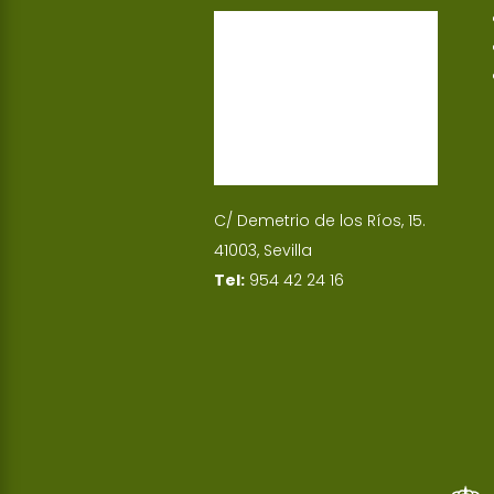
p
I
n
C/ Demetrio de los Ríos, 15.
41003, Sevilla
Tel:
954 42 24 16