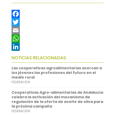
F
a
T
c
w
E
e
i
m
W
b
t
a
h
L
NOTICIAS RELACIONADAS:
o
t
i
a
i
Las cooperativas agroalimentarias acercan a
o
e
l
t
n
los jóvenes las profesiones del futuro en el
medio rural
k
r
s
k
FEDERACIÓN
A
e
Cooperativas Agro-alimentarias de Andalucía
p
d
celebra la activación del mecanismo de
regulación de la oferta de aceite de oliva para
p
I
la próxima campaña
FEDERACIÓN
n