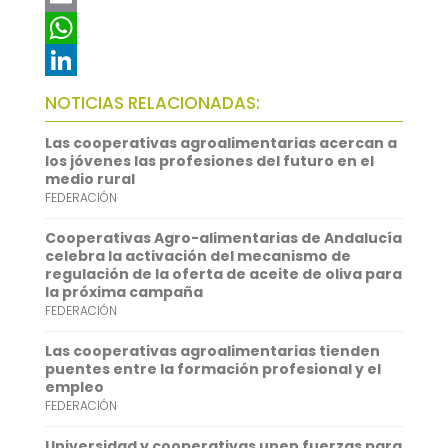
c
w
E
e
i
m
W
b
t
a
h
L
NOTICIAS RELACIONADAS:
o
t
i
a
i
Las cooperativas agroalimentarias acercan a
o
e
l
t
n
los jóvenes las profesiones del futuro en el
medio rural
k
r
s
k
FEDERACIÓN
A
e
Cooperativas Agro-alimentarias de Andalucía
p
d
celebra la activación del mecanismo de
regulación de la oferta de aceite de oliva para
p
I
la próxima campaña
FEDERACIÓN
n
Las cooperativas agroalimentarias tienden
puentes entre la formación profesional y el
empleo
FEDERACIÓN
Universidad y cooperativas unen fuerzas para