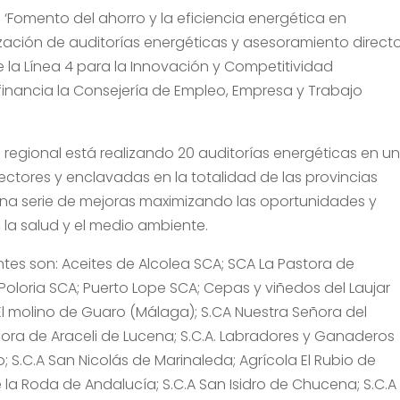
‘Fomento del ahorro y la eficiencia energética en
zación de auditorías energéticas y asesoramiento directo
 la Línea 4 para la Innovación y Competitividad
financia la Consejería de Empleo, Empresa y Trabajo
n regional está realizando 20 auditorías energéticas en u
ectores y enclavadas en la totalidad de las provincias
una serie de mejoras maximizando las oportunidades y
 la salud y el medio ambiente.
ntes son: Aceites de Alcolea SCA; SCA La Pastora de
Poloria SCA; Puerto Lope SCA; Cepas y viñedos del Laujar
El molino de Guaro (Málaga); S.CA Nuestra Señora del
ñora de Araceli de Lucena; S.C.A. Labradores y Ganaderos
lo; S.C.A San Nicolás de Marinaleda; Agrícola El Rubio de
 la Roda de Andalucía; S.C.A San Isidro de Chucena; S.C.A