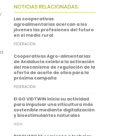
b
t
a
h
L
NOTICIAS RELACIONADAS:
o
t
i
a
i
’.
Las cooperativas
o
e
l
t
n
agroalimentarias acercan a los
jóvenes las profesiones del futuro
k
r
s
k
en el medio rural
A
e
FEDERACIÓN
p
d
na
Cooperativas Agro-alimentarias
p
I
de Andalucía celebra la activación
del mecanismo de regulación de la
n
oferta de aceite de oliva para la
próxima campaña
FEDERACIÓN
El GO VIDTWIN inicia su actividad
para impulsar una viticultura más
sostenible mediante digitalización
y bioestimulantes naturales
I+D+I