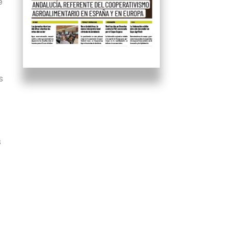
e
s
s