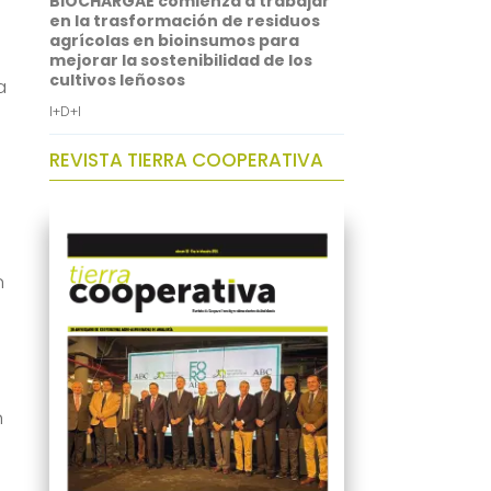
BIOCHARGAE comienza a trabajar
en la trasformación de residuos
agrícolas en bioinsumos para
mejorar la sostenibilidad de los
cultivos leñosos
a
I+D+I
REVISTA TIERRA COOPERATIVA
n
n