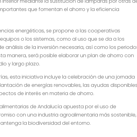
ón interior mediante la sustitución de lámparas por otras d
mportantes que fomentan el ahorro y la eficiencia
iencias energéticas, se propone a las cooperativas
 equipos o los sistemas, como al uso que se da a los
e análisis de la inversión necesaria, así como los periodo
ta manera, será posible elaborar un plan de ahorro con
io y largo plazo.
as, esta iniciativa incluye la celebración de una jornada
plantación de energías renovables, las ayudas disponible
spectos de interés en materia de ahorro.
alimentarias de Andalucía apuesta por el uso de
omiso con una industria agroalimentaria más sostenible,
antenga la biodiversidad del entorno.