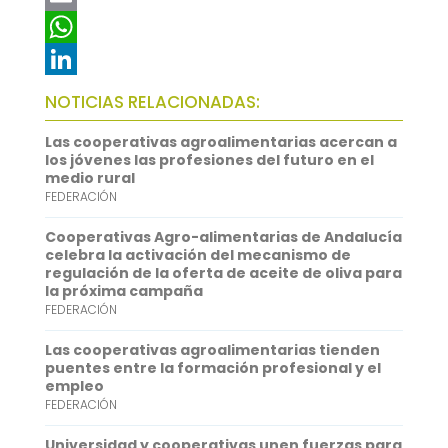
c
w
E
e
i
m
W
b
t
a
h
L
NOTICIAS RELACIONADAS:
o
t
i
a
i
Las cooperativas agroalimentarias acercan a
o
e
l
t
n
los jóvenes las profesiones del futuro en el
medio rural
k
r
s
k
FEDERACIÓN
A
e
Cooperativas Agro-alimentarias de Andalucía
p
d
celebra la activación del mecanismo de
regulación de la oferta de aceite de oliva para
p
I
la próxima campaña
FEDERACIÓN
n
Las cooperativas agroalimentarias tienden
puentes entre la formación profesional y el
empleo
FEDERACIÓN
Universidad y cooperativas unen fuerzas para