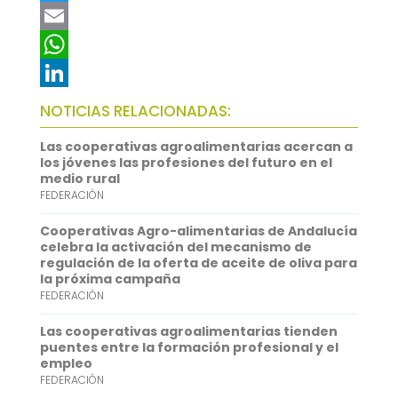
a
T
c
w
E
e
i
m
W
b
t
a
h
L
NOTICIAS RELACIONADAS:
o
t
i
a
i
Las cooperativas agroalimentarias acercan a
o
e
l
t
n
los jóvenes las profesiones del futuro en el
medio rural
k
r
s
k
FEDERACIÓN
A
e
Cooperativas Agro-alimentarias de Andalucía
p
d
celebra la activación del mecanismo de
regulación de la oferta de aceite de oliva para
p
I
la próxima campaña
FEDERACIÓN
n
Las cooperativas agroalimentarias tienden
puentes entre la formación profesional y el
empleo
FEDERACIÓN