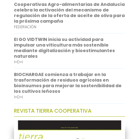
Cooperativas Agro-alimentarias de Andalucía
p
d
celebra la activación del mecanismo de
regulación de la oferta de aceite de oliva para
p
I
la próxima campaña
FEDERACIÓN
n
El GO VIDTWIN inicia su actividad para
impulsar una viticultura más sostenible
mediante digitalización y bioestimulantes
naturales
I+D+I
BIOCHARGAE comienza a trabajar en la
trasformación de residuos agrícolas en
bioinsumos para mejorar la sostenibilidad de
los cultivos leñosos
I+D+I
REVISTA TIERRA COOPERATIVA