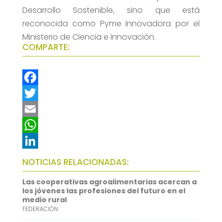
Desarrollo Sostenible, sino que está
reconocida como Pyme Innovadora por el
Ministerio de Ciencia e Innovación.
COMPARTE:
F
a
T
c
w
E
e
i
m
W
b
t
a
h
L
NOTICIAS RELACIONADAS:
o
t
i
a
i
Las cooperativas agroalimentarias acercan a
o
e
l
t
n
los jóvenes las profesiones del futuro en el
medio rural
k
r
s
k
FEDERACIÓN
A
e