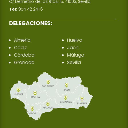
C/ Demetrio de los Ríos, 15. 41003, Sevilla
Tel:
954 42 24 16
DELEGACIONES:
Almería
Huelva
Cádiz
Jaén
Córdoba
Málaga
Granada
Sevilla