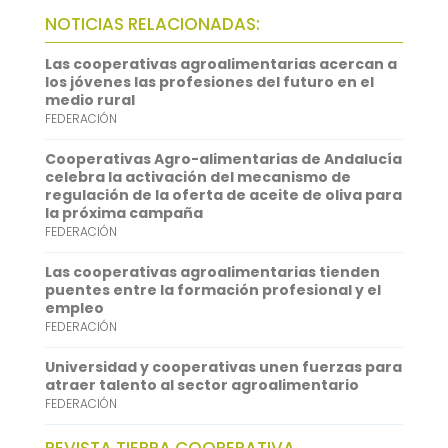
b
t
a
h
L
NOTICIAS RELACIONADAS:
o
t
i
a
i
Las cooperativas agroalimentarias acercan a
o
e
l
t
n
los jóvenes las profesiones del futuro en el
medio rural
k
r
s
k
FEDERACIÓN
A
e
Cooperativas Agro-alimentarias de Andalucía
p
d
celebra la activación del mecanismo de
regulación de la oferta de aceite de oliva para
p
I
la próxima campaña
FEDERACIÓN
n
Las cooperativas agroalimentarias tienden
puentes entre la formación profesional y el
empleo
FEDERACIÓN
Universidad y cooperativas unen fuerzas para
atraer talento al sector agroalimentario
FEDERACIÓN
REVISTA TIERRA COOPERATIVA