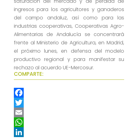
saturación del mercado y de pérdida de
ingresos para los agricultores y ganaderos
del campo andaluz, así como para las
industrias cooperativas, Cooperativas Agro-
Alimentarias de Andalucía se concentrará
frente al Ministerio de Agricultura, en Madrid,
el próximo lunes, en defensa del modelo
productivo regional y para manifestar su
rechazo al acuerdo UE-Mercosur.
COMPARTE:
F
a
T
c
w
E
e
i
m
W