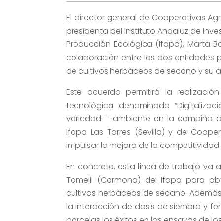
El director general de Cooperativas Ag
presidenta del Instituto Andaluz de Inve
Producción Ecológica (Ifapa), Marta B
colaboración entre las dos entidades p
de cultivos herbáceos de secano y su a
Este acuerdo permitirá la realizació
tecnológica denominado “Digitalizac
variedad – ambiente en la campiña de
Ifapa Las Torres (Sevilla) y de Coope
impulsar la mejora de la competitividad 
En concreto, esta línea de trabajo va a
Tomejil (Carmona) del Ifapa para ob
cultivos herbáceos de secano. Además
la interacción de dosis de siembra y f
parcelas los éxitos en los ensayos de l