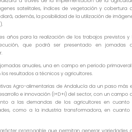
alizará a través de la implementación de la agricultu
ágenes satelitales, índices de vegetación y cobertura 
udiará, además, la posibilidad de la utilización de imágen
).
s años para la realización de los trabajos previstos y 
ejecución, que podrá ser presentado en jornadas 
r.
 jornadas anuales, una en campo en periodo primaveral
 los resultados a técnicos y agricultores.
ativas Agro-alimentarias de Andalucía da un paso más 
desarrollo e innovación (I+D+i) del sector, con un campo 
nto a las demandas de los agricultores en cuanto
ades, como a la industria transformadora, en cuanto
carácter prorrogable que permitan generar variedades 