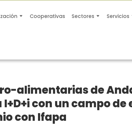
ización
Cooperativas
Sectores
Servicios
ro-alimentarias de Anda
a I+D+i con un campo de 
io con Ifapa