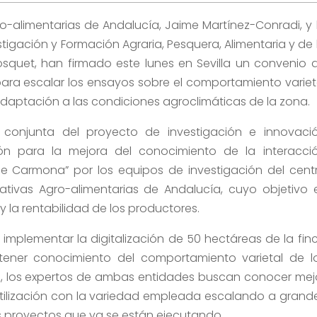
ro-alimentarias de Andalucía, Jaime Martínez-Conradi, y 
stigación y Formación Agraria, Pesquera, Alimentaria y de 
osquet, han firmado este lunes en Sevilla un convenio 
ara escalar los ensayos sobre el comportamiento variet
daptación a las condiciones agroclimáticas de la zona.
n conjunta del proyecto de investigación e innovaci
ión para la mejora del conocimiento de la interacci
 Carmona” por los equipos de investigación del cent
rativas Agro-alimentarias de Andalucía, cuyo objetivo 
y la rentabilidad de los productores.
 implementar la digitalización de 50 hectáreas de la fin
tener conocimiento del comportamiento varietal de l
, los expertos de ambas entidades buscan conocer mej
ertilización con la variedad empleada escalando a grand
os proyectos que ya se están ejecutando.