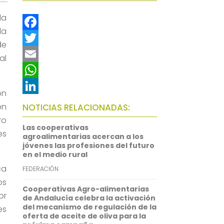
la
la
F
de
a
T
al
c
w
E
e
i
m
W
ón
b
t
a
h
L
ón
NOTICIAS RELACIONADAS:
o
t
i
a
i
ro
Las cooperativas
es
o
e
l
t
n
agroalimentarias acercan a los
jóvenes las profesiones del futuro
k
r
s
k
en el medio rural
A
e
ca
FEDERACIÓN
p
d
os
Cooperativas Agro-alimentarias
or
p
I
de Andalucía celebra la activación
del mecanismo de regulación de la
es
n
oferta de aceite de oliva para la