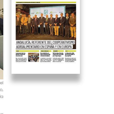
el
o,
da