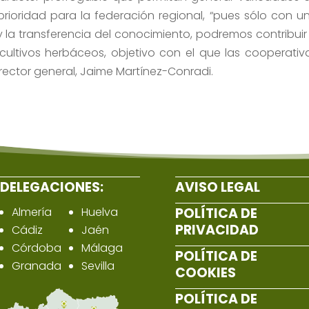
rioridad para la federación regional, “pues sólo con u
y la transferencia del conocimiento, podremos contribuir
cultivos herbáceos, objetivo con el que las cooperativ
rector general, Jaime Martínez-Conradi.
DELEGACIONES:
AVISO LEGAL
Almería
Huelva
POLÍTICA DE
PRIVACIDAD
Cádiz
Jaén
Córdoba
Málaga
POLÍTICA DE
Granada
Sevilla
COOKIES
POLÍTICA DE