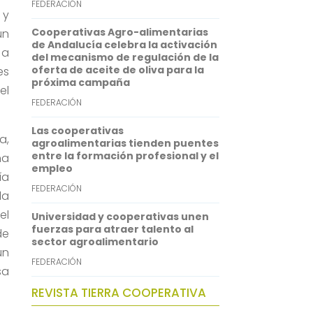
FEDERACIÓN
 y
p
d
Cooperativas Agro-alimentarias
un
p
I
de Andalucía celebra la activación
 a
del mecanismo de regulación de la
n
oferta de aceite de oliva para la
es
próxima campaña
el
FEDERACIÓN
Las cooperativas
a,
agroalimentarias tienden puentes
entre la formación profesional y el
na
empleo
ía
FEDERACIÓN
la
el
Universidad y cooperativas unen
fuerzas para atraer talento al
de
sector agroalimentario
un
FEDERACIÓN
sa
REVISTA TIERRA COOPERATIVA