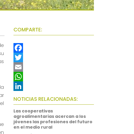
COMPARTE:
de
su
F
as
a
T
c
w
E
e
i
m
W
la
ar
b
t
a
h
L
NOTICIAS RELACIONADAS:
el
o
t
i
a
i
Las cooperativas
o
e
l
t
n
agroalimentarias acercan a los
jóvenes las profesiones del futuro
ue
k
r
s
k
en el medio rural
en
A
e