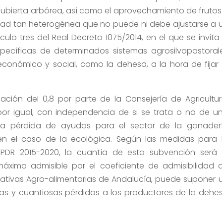
 cubierta arbórea, así como el aprovechamiento de frutos
idad tan heterogénea que no puede ni debe ajustarse a 
ulo tres del Real Decreto 1075/2014, en el que se invita
specíficas de determinados sistemas agrosilvopastoral
 económico y social, como la dehesa, a la hora de fijar 
ación del 0,8 por parte de la Consejería de Agricultur
por igual, con independencia de si se trata o no de u
ima pérdida de ayudas para el sector de la ganader
en el caso de la ecológica. Según las medidas para 
 PDR 2015-2020, la cuantía de esta subvención será 
 máxima admisible por el coeficiente de admisibilidad 
ativas Agro-alimentarias de Andalucía, puede suponer 
as y cuantiosas pérdidas a los productores de la dehe