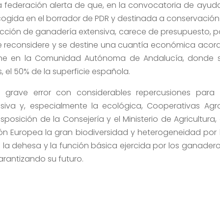
a federación alerta de que, en la convocatoria de ayud
cogida en el borrador de PDR y destinada a conservación
cción de ganadería extensiva, carece de presupuesto, p
e se reconsidere y se destine una cuantía económica acor
iene en la Comunidad Autónoma de Andalucía, donde 
, el 50% de la superficie española.
 grave error con considerables repercusiones para 
iva y, especialmente la ecológica, Cooperativas Agr
osición de la Consejería y el Ministerio de Agricultura, 
ión Europea la gran biodiversidad y heterogeneidad por 
 la dehesa y la función básica ejercida por los ganadero
arantizando su futuro.