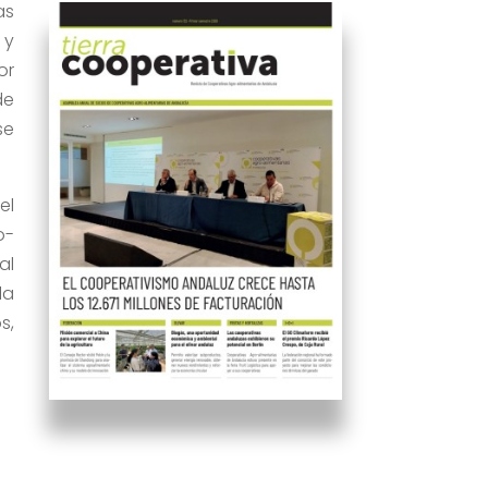
as
 y
or
de
se
el
o-
al
la
s,