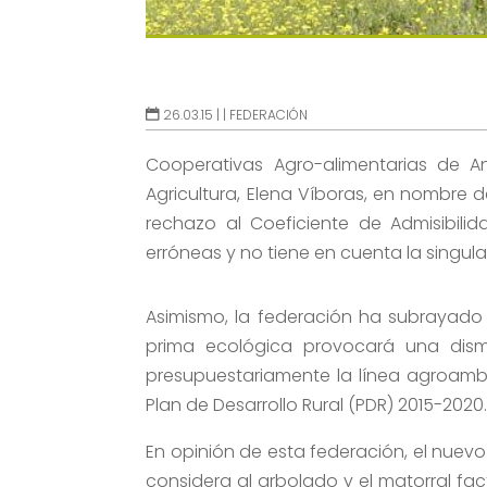
26.03.15 |
|
FEDERACIÓN
Cooperativas Agro-alimentarias de A
Agricultura, Elena Víboras, en nombre 
rechazo al Coeficiente de Admisibili
erróneas y no tiene en cuenta la singul
Asimismo, la federación ha subrayado q
prima ecológica provocará una dism
presupuestariamente la línea agroambi
Plan de Desarrollo Rural (PDR) 2015-2020
En opinión de esta federación, el nuev
considera al arbolado y el matorral fact