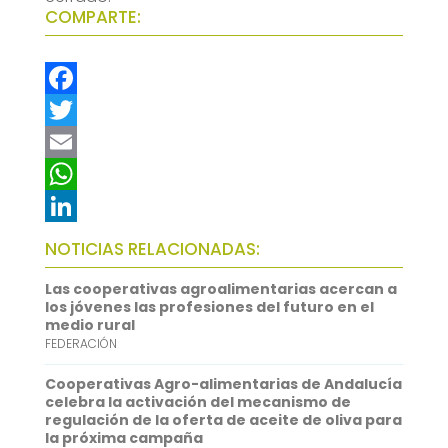
COMPARTE:
F
a
T
c
w
E
e
i
m
W
b
t
a
h
L
NOTICIAS RELACIONADAS:
o
t
i
a
i
Las cooperativas agroalimentarias acercan a
o
e
l
t
n
los jóvenes las profesiones del futuro en el
medio rural
k
r
s
k
FEDERACIÓN
A
e
Cooperativas Agro-alimentarias de Andalucía
p
d
celebra la activación del mecanismo de
regulación de la oferta de aceite de oliva para
p
I
la próxima campaña