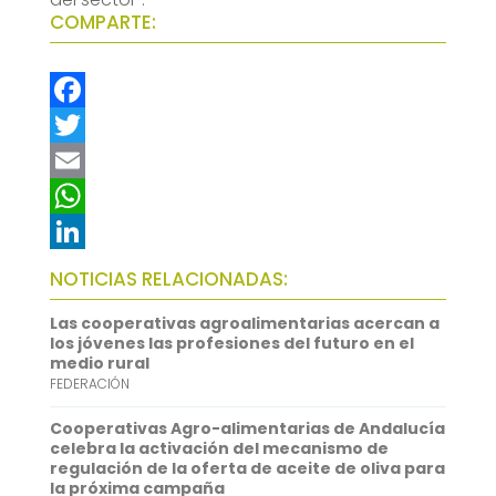
COMPARTE:
F
a
T
c
w
E
e
i
m
W
b
t
a
h
L
NOTICIAS RELACIONADAS:
o
t
i
a
i
Las cooperativas agroalimentarias acercan a
o
e
l
t
n
los jóvenes las profesiones del futuro en el
medio rural
k
r
s
k
FEDERACIÓN
A
e
Cooperativas Agro-alimentarias de Andalucía
p
d
celebra la activación del mecanismo de
regulación de la oferta de aceite de oliva para
p
I
la próxima campaña