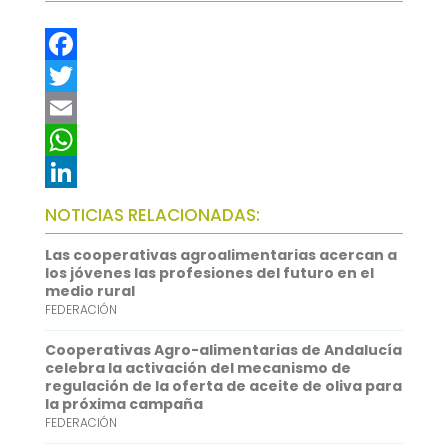
F
a
T
c
w
E
e
i
m
W
b
t
a
h
L
NOTICIAS RELACIONADAS:
o
t
i
a
i
Las cooperativas agroalimentarias acercan a
o
e
l
t
n
los jóvenes las profesiones del futuro en el
medio rural
k
r
s
k
FEDERACIÓN
A
e
Cooperativas Agro-alimentarias de Andalucía
p
d
celebra la activación del mecanismo de
regulación de la oferta de aceite de oliva para
p
I
la próxima campaña
FEDERACIÓN
n