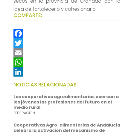
secos en la provincia de Granada con la
idea de fortalecerlo y cohesionarlo.
COMPARTE:
F
a
T
c
w
E
e
i
m
W
b
t
a
h
L
NOTICIAS RELACIONADAS:
o
t
i
a
i
Las cooperativas agroalimentarias acercan a
o
e
l
t
n
los jóvenes las profesiones del futuro en el
medio rural
k
r
s
k
FEDERACIÓN
A
e
Cooperativas Agro-alimentarias de Andalucía
p
d
celebra la activación del mecanismo de