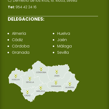
C/ Demetrio de los Ríos, 15. 41003, Sevilla
Tel:
954 42 24 16
DELEGACIONES:
Almería
Huelva
Cádiz
Jaén
Córdoba
Málaga
Granada
Sevilla