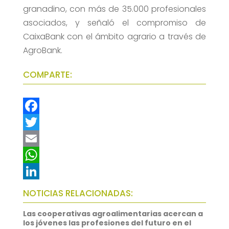
granadino, con más de 35.000 profesionales
asociados, y señaló el compromiso de
CaixaBank con el ámbito agrario a través de
AgroBank.
COMPARTE:
F
a
T
c
w
E
e
i
m
W
b
t
a
h
L
NOTICIAS RELACIONADAS:
o
t
i
a
i
Las cooperativas agroalimentarias acercan a
o
e
l
t
n
los jóvenes las profesiones del futuro en el