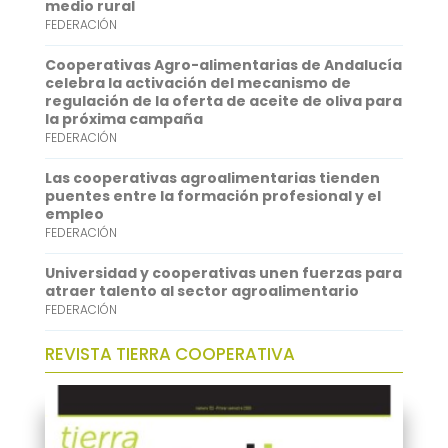
medio rural
k
r
s
k
FEDERACIÓN
A
e
Cooperativas Agro-alimentarias de Andalucía
p
d
celebra la activación del mecanismo de
regulación de la oferta de aceite de oliva para
p
I
la próxima campaña
FEDERACIÓN
n
Las cooperativas agroalimentarias tienden
puentes entre la formación profesional y el
empleo
FEDERACIÓN
Universidad y cooperativas unen fuerzas para
atraer talento al sector agroalimentario
FEDERACIÓN
REVISTA TIERRA COOPERATIVA