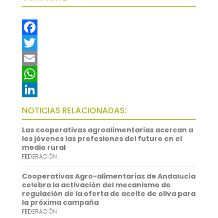
F
a
T
c
w
E
e
i
m
W
b
t
a
h
L
NOTICIAS RELACIONADAS:
o
t
i
a
i
Las cooperativas agroalimentarias acercan a
o
e
l
t
n
los jóvenes las profesiones del futuro en el
medio rural
k
r
s
k
FEDERACIÓN
A
e
Cooperativas Agro-alimentarias de Andalucía
p
d
celebra la activación del mecanismo de
regulación de la oferta de aceite de oliva para
p
I
la próxima campaña
FEDERACIÓN
n