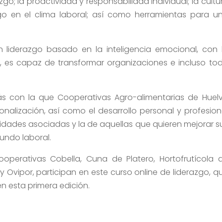
go; la proactividad y responsabilidad individual; la cultu
azgo en el clima laboral; así como herramientas para u
n liderazgo basado en la inteligencia emocional, con 
, es capaz de transformar organizaciones e incluso to
más con la que Cooperativas Agro-alimentarias de Huel
ionalización, así como el desarrollo personal y profesion
dades asociadas y la de aquellas que quieren mejorar s
undo laboral.
ooperativas Cobella, Cuna de Platero, Hortofrutícola 
 Ovipor, participan en este curso online de liderazgo, q
 esta primera edición.