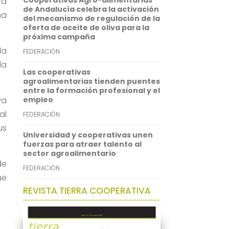
Cooperativas Agro-alimentarias
ra
p
I
de Andalucía celebra la activación
na
del mecanismo de regulación de la
n
oferta de aceite de oliva para la
próxima campaña
la
FEDERACIÓN
da
Las cooperativas
agroalimentarias tienden puentes
entre la formación profesional y el
va
empleo
al
FEDERACIÓN
us
Universidad y cooperativas unen
fuerzas para atraer talento al
sector agroalimentario
de
FEDERACIÓN
ue
REVISTA TIERRA COOPERATIVA