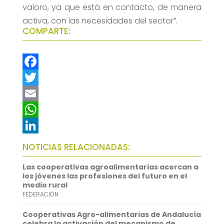
valoro, ya que está en contacto, de manera
activa, con las necesidades del sector”.
COMPARTE:
F
a
T
c
w
E
e
i
m
W
b
t
a
h
L
NOTICIAS RELACIONADAS:
o
t
i
a
i
Las cooperativas agroalimentarias acercan a
o
e
l
t
n
los jóvenes las profesiones del futuro en el
medio rural
k
r
s
k
FEDERACIÓN
A
e
Cooperativas Agro-alimentarias de Andalucía
p
d
celebra la activación del mecanismo de