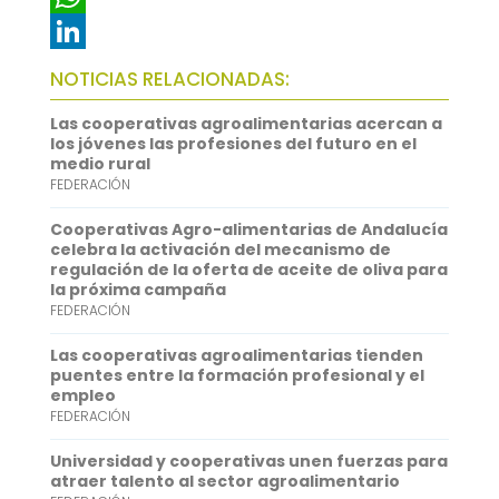
e
i
m
W
b
t
a
h
L
NOTICIAS RELACIONADAS:
o
t
i
a
i
Las cooperativas agroalimentarias acercan a
o
e
l
t
n
los jóvenes las profesiones del futuro en el
medio rural
k
r
s
k
FEDERACIÓN
A
e
Cooperativas Agro-alimentarias de Andalucía
p
d
celebra la activación del mecanismo de
regulación de la oferta de aceite de oliva para
p
I
la próxima campaña
FEDERACIÓN
n
Las cooperativas agroalimentarias tienden
puentes entre la formación profesional y el
empleo
FEDERACIÓN
Universidad y cooperativas unen fuerzas para
atraer talento al sector agroalimentario