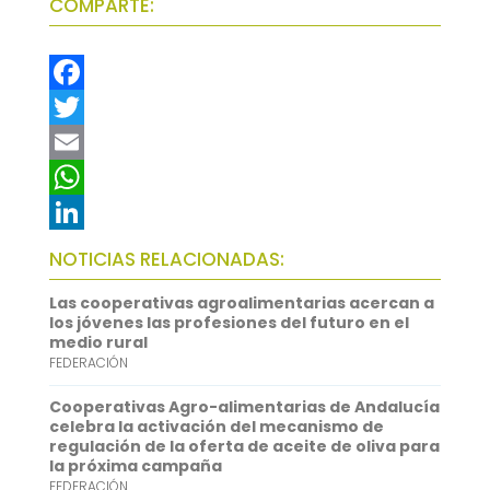
COMPARTE:
F
a
T
c
w
E
e
i
m
W
b
t
a
h
L
NOTICIAS RELACIONADAS:
o
t
i
a
i
Las cooperativas agroalimentarias acercan a
o
e
l
t
n
los jóvenes las profesiones del futuro en el
medio rural
k
r
s
k
FEDERACIÓN
A
e
Cooperativas Agro-alimentarias de Andalucía
p
d
celebra la activación del mecanismo de
regulación de la oferta de aceite de oliva para
p
I
la próxima campaña
FEDERACIÓN