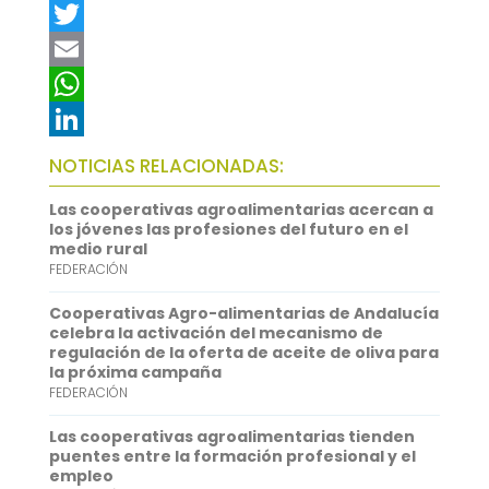
F
a
T
c
w
E
e
i
m
W
b
t
a
h
L
NOTICIAS RELACIONADAS:
o
t
i
a
i
Las cooperativas agroalimentarias acercan a
o
e
l
t
n
los jóvenes las profesiones del futuro en el
medio rural
k
r
s
k
FEDERACIÓN
A
e
Cooperativas Agro-alimentarias de Andalucía
p
d
celebra la activación del mecanismo de
regulación de la oferta de aceite de oliva para
p
I
la próxima campaña
FEDERACIÓN
n
Las cooperativas agroalimentarias tienden
puentes entre la formación profesional y el
empleo