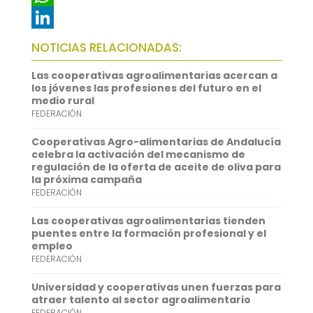
e
i
m
W
b
t
a
h
L
NOTICIAS RELACIONADAS:
o
t
i
a
i
Las cooperativas agroalimentarias acercan a
o
e
l
t
n
los jóvenes las profesiones del futuro en el
medio rural
k
r
s
k
FEDERACIÓN
A
e
Cooperativas Agro-alimentarias de Andalucía
p
d
celebra la activación del mecanismo de
regulación de la oferta de aceite de oliva para
p
I
la próxima campaña
FEDERACIÓN
n
Las cooperativas agroalimentarias tienden
puentes entre la formación profesional y el
empleo
FEDERACIÓN
Universidad y cooperativas unen fuerzas para
atraer talento al sector agroalimentario
FEDERACIÓN