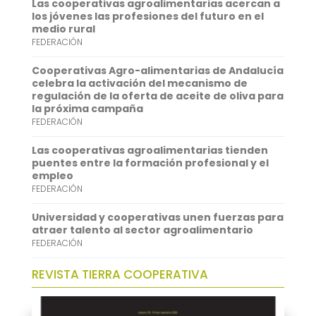
Las cooperativas agroalimentarias acercan a
o
e
l
t
n
los jóvenes las profesiones del futuro en el
medio rural
k
r
s
k
FEDERACIÓN
A
e
Cooperativas Agro-alimentarias de Andalucía
p
d
celebra la activación del mecanismo de
regulación de la oferta de aceite de oliva para
p
I
la próxima campaña
FEDERACIÓN
n
Las cooperativas agroalimentarias tienden
puentes entre la formación profesional y el
empleo
FEDERACIÓN
Universidad y cooperativas unen fuerzas para
atraer talento al sector agroalimentario
FEDERACIÓN
REVISTA TIERRA COOPERATIVA