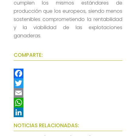
cumplen los mismos estándares de
producción que los europeos, siendo menos
sostenibles comprometiendo la rentabilidad
y la viabilidad de las explotaciones
ganaderas.
COMPARTE:
F
a
T
c
w
E
e
i
m
W
b
t
a
h
L
NOTICIAS RELACIONADAS:
o
t
i
a
i