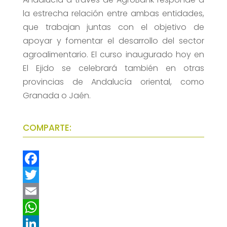
la estrecha relación entre ambas entidades,
que trabajan juntas con el objetivo de
apoyar y fomentar el desarrollo del sector
agroalimentario. El curso inaugurado hoy en
El Ejido se celebrará también en otras
provincias de Andalucía oriental, como
Granada o Jaén.
COMPARTE:
F
a
T
c
w
E
e
i
m
W