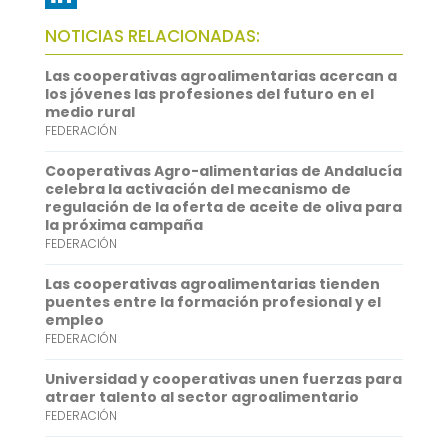
b
t
a
h
L
NOTICIAS RELACIONADAS:
o
t
i
a
i
Las cooperativas agroalimentarias acercan a
o
e
l
t
n
los jóvenes las profesiones del futuro en el
medio rural
k
r
s
k
FEDERACIÓN
A
e
Cooperativas Agro-alimentarias de Andalucía
p
d
celebra la activación del mecanismo de
regulación de la oferta de aceite de oliva para
p
I
la próxima campaña
FEDERACIÓN
n
Las cooperativas agroalimentarias tienden
puentes entre la formación profesional y el
empleo
FEDERACIÓN
Universidad y cooperativas unen fuerzas para
atraer talento al sector agroalimentario
FEDERACIÓN