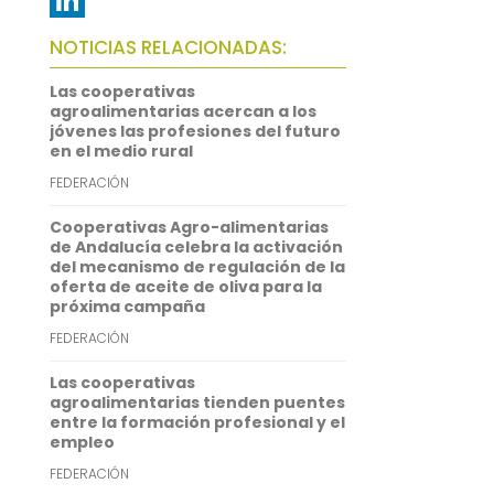
b
t
a
h
L
NOTICIAS RELACIONADAS:
o
t
i
a
i
Las cooperativas
o
e
l
t
n
agroalimentarias acercan a los
jóvenes las profesiones del futuro
k
r
s
k
en el medio rural
A
e
FEDERACIÓN
p
d
Cooperativas Agro-alimentarias
p
I
de Andalucía celebra la activación
del mecanismo de regulación de la
n
oferta de aceite de oliva para la
próxima campaña
FEDERACIÓN
Las cooperativas
agroalimentarias tienden puentes
entre la formación profesional y el
empleo
FEDERACIÓN