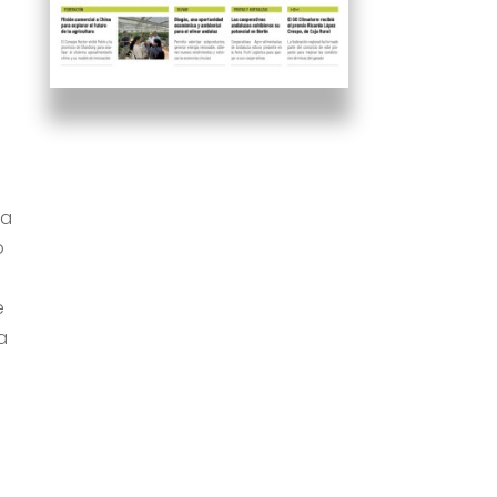
ra
o
e
a