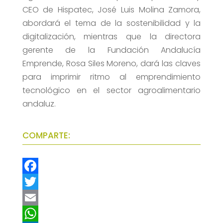
CEO de Hispatec, José Luis Molina Zamora,
abordará el tema de la sostenibilidad y la
digitalización, mientras que la directora
gerente de la Fundación Andalucía
Emprende, Rosa Siles Moreno, dará las claves
para imprimir ritmo al emprendimiento
tecnológico en el sector agroalimentario
andaluz.
COMPARTE:
F
a
T
c
w
E