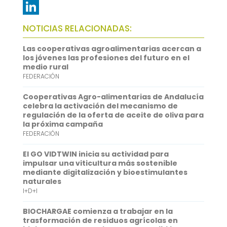
e
i
m
W
b
t
a
h
L
NOTICIAS RELACIONADAS:
o
t
i
a
i
Las cooperativas agroalimentarias acercan a
o
e
l
t
n
los jóvenes las profesiones del futuro en el
medio rural
k
r
s
k
FEDERACIÓN
A
e
Cooperativas Agro-alimentarias de Andalucía
p
d
celebra la activación del mecanismo de
regulación de la oferta de aceite de oliva para
p
I
la próxima campaña
FEDERACIÓN
n
El GO VIDTWIN inicia su actividad para
impulsar una viticultura más sostenible
mediante digitalización y bioestimulantes
naturales
I+D+I
BIOCHARGAE comienza a trabajar en la
trasformación de residuos agrícolas en