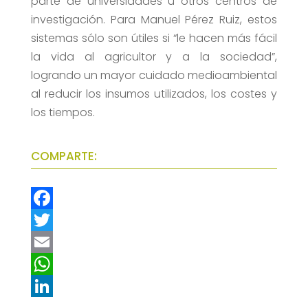
parte de universidades u otros centros de
investigación. Para Manuel Pérez Ruiz, estos
sistemas sólo son útiles si “le hacen más fácil
la vida al agricultor y a la sociedad”,
logrando un mayor cuidado medioambiental
al reducir los insumos utilizados, los costes y
los tiempos.
COMPARTE:
F
a
T
c
w
E
e
i
m
W
b
t
a
h
L