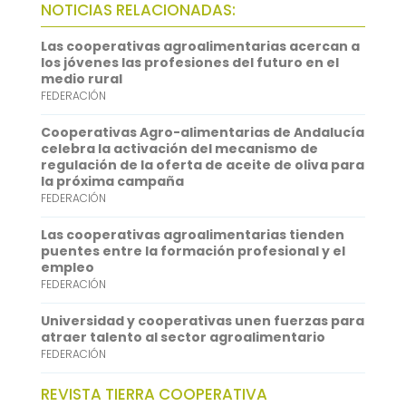
NOTICIAS RELACIONADAS:
o
t
i
a
i
Las cooperativas agroalimentarias acercan a
o
e
l
t
n
los jóvenes las profesiones del futuro en el
medio rural
k
r
s
k
FEDERACIÓN
A
e
Cooperativas Agro-alimentarias de Andalucía
p
d
celebra la activación del mecanismo de
regulación de la oferta de aceite de oliva para
p
I
la próxima campaña
FEDERACIÓN
n
Las cooperativas agroalimentarias tienden
puentes entre la formación profesional y el
empleo
FEDERACIÓN
Universidad y cooperativas unen fuerzas para
atraer talento al sector agroalimentario
FEDERACIÓN
REVISTA TIERRA COOPERATIVA