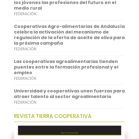
o
e
l
t
n
los jóvenes las profesiones del futuro en el
medio rural
k
r
s
k
FEDERACIÓN
A
e
Cooperativas Agro-alimentarias de Andalucía
p
d
celebra la activación del mecanismo de
regulación de la oferta de aceite de oliva para
p
I
la próxima campaña
FEDERACIÓN
n
Las cooperativas agroalimentarias tienden
puentes entre la formación profesional y el
empleo
FEDERACIÓN
Universidad y cooperativas unen fuerzas para
atraer talento al sector agroalimentario
FEDERACIÓN
REVISTA TIERRA COOPERATIVA