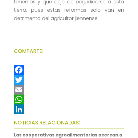
tenemos y que deje de perjudicarse a esta
tierra, pues estas reformas solo van en
detrimento del agricultor jiennense.
COMPARTE:
F
a
T
c
w
E
e
i
m
W
b
t
a
h
L
NOTICIAS RELACIONADAS:
o
t
i
a
i
Las cooperativas agroalimentarias acercan a