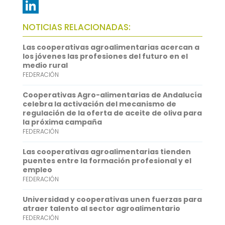
e
i
m
W
b
t
a
h
L
NOTICIAS RELACIONADAS:
o
t
i
a
i
Las cooperativas agroalimentarias acercan a
o
e
l
t
n
los jóvenes las profesiones del futuro en el
medio rural
k
r
s
k
FEDERACIÓN
A
e
Cooperativas Agro-alimentarias de Andalucía
p
d
celebra la activación del mecanismo de
regulación de la oferta de aceite de oliva para
p
I
la próxima campaña
FEDERACIÓN
n
Las cooperativas agroalimentarias tienden
puentes entre la formación profesional y el
empleo
FEDERACIÓN
Universidad y cooperativas unen fuerzas para
atraer talento al sector agroalimentario
FEDERACIÓN