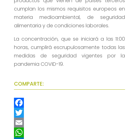
productos que vienen de países terceros
cumplan los mismos requisitos europeos en
materia medioambiental, de seguridad
alimentaria y de condiciones laborales.
La concentración, que se iniciará a las 11:00
horas, cumplirá escrupulosamente todas las
medidas de seguridad vigentes por la
pandemia COVID-19.
COMPARTE:
F
a
T
c
w
E